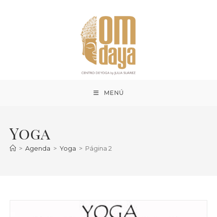
Ir
al
contenido
MENÚ
Yoga
>
Agenda
>
Yoga
>
Página 2