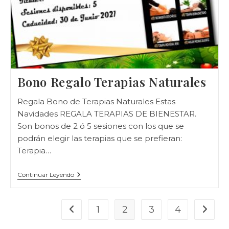
Bono Regalo Terapias Naturales
Regala Bono de Terapias Naturales Estas
Navidades REGALA TERAPIAS DE BIENESTAR.
Son bonos de 2 ó 5 sesiones con los que se
podrán elegir las terapias que se prefieran:
Terapia…
Bono
Continuar Leyendo
Regalo
Terapias
Naturales
1
2
3
4
Ir a la página anterior
Ir a la 